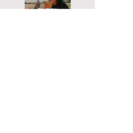
Sin gluten
Novedades
Recuperación y
carbos
Cuidado personal
Anti-calambre
Barritas y snaks