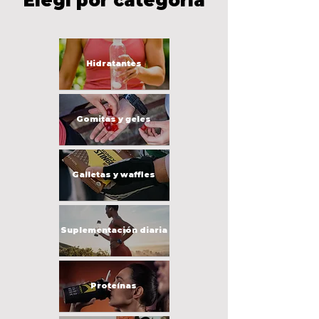
Elegí por categoría
Yodo (como
40 mcg
27%
yoduro de
potasio)
Hidratantes
Zinc (como
2.7 mg
25%
sulfato de zinc)
Gomitas y geles
ND = Valor diario no establecido
Porcentajes basados en una dieta
de 2,000 calorías
Ingredientes
Galletas y waffles
Jarabe de maíz, azúcar, gelatina,
agua, ácido cítrico, sabor natural,
pectina, ácido láctico, colorante
vegetal (concentrado de zanahoria y
Suplementación diaria
arándano), aceite de coco
fraccionado con cera de carnauba.
Proteínas