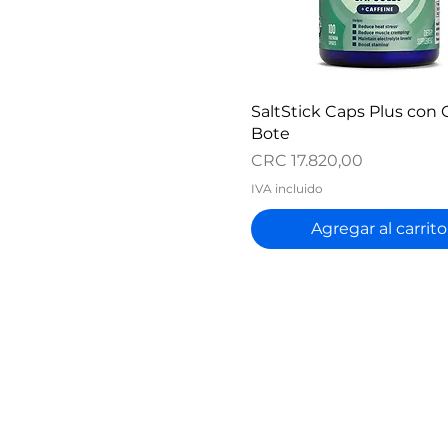
Vista rápida
SaltStick Caps Plus con 
Bote
Precio
CRC 17.820,00
IVA incluido
Agregar al carrito