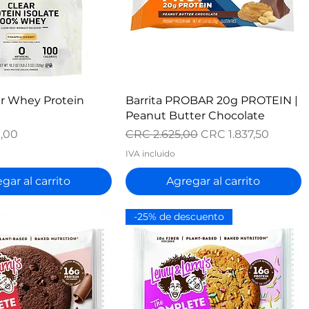
ista rápida
Vista rápida
ar Whey Protein
Barrita PROBAR 20g PROTEIN |
Peanut Butter Chocolate
Precio
Precio de oferta
,00
CRC 2.625,00
CRC 1.837,50
IVA incluido
gar al carrito
Agregar al carrito
-25% de descuento