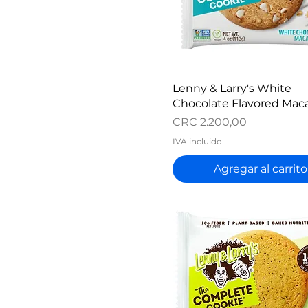
Salted Caramel
Strawberry lemonade
Tri-berry
Tropical
Vainilla
Watermelon
Vista rápida
Lenny & Larry's White
Wholeberry Blast
Chocolate Flavored Ma
Wild Berry
Precio
CRC 2.200,00
IVA incluido
Agregar al carrito