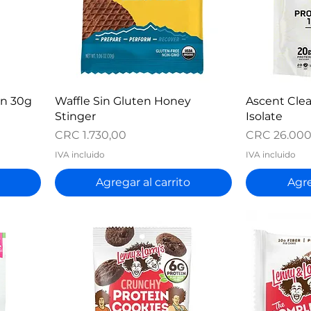
Vista rápida
V
in 30g
Waffle Sin Gluten Honey
Ascent Cle
Stinger
Isolate
Precio
Precio
CRC 1.730,00
CRC 26.000
IVA incluido
IVA incluido
Agregar al carrito
Agre