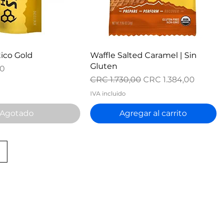
ista rápida
Vista rápida
ico Gold
Waffle Salted Caramel | Sin
Gluten
00
Precio
Precio de oferta
CRC 1.730,00
CRC 1.384,00
IVA incluido
Agotado
Agregar al carrito