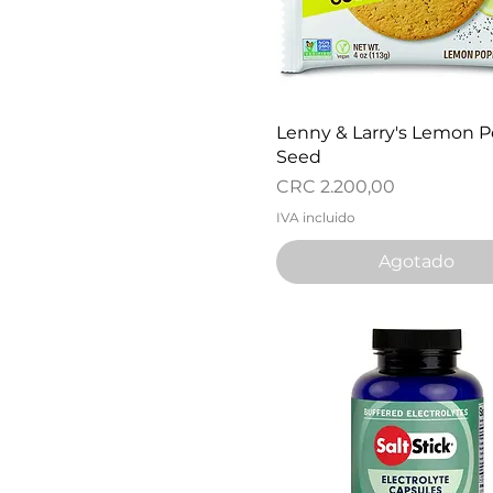
Vista rápida
Lenny & Larry's Lemon 
Seed
Precio
CRC 2.200,00
IVA incluido
Agotado