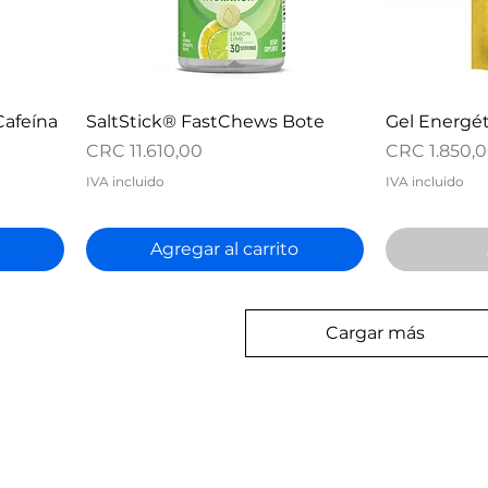
Vista rápida
V
Cafeína
SaltStick® FastChews Bote
Gel Energét
Precio
Precio
CRC 11.610,00
CRC 1.850,
IVA incluido
IVA incluido
Agregar al carrito
Cargar más