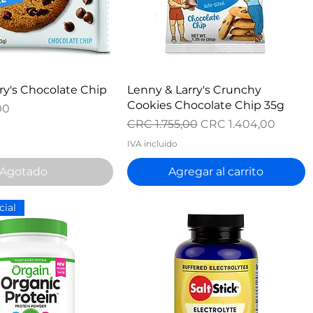
ista rápida
Vista rápida
ry's Chocolate Chip
Lenny & Larry's Crunchy
Cookies Chocolate Chip 35g
00
Precio
Precio de oferta
CRC 1.755,00
CRC 1.404,00
IVA incluido
Agotado
Agregar al carrito
cial