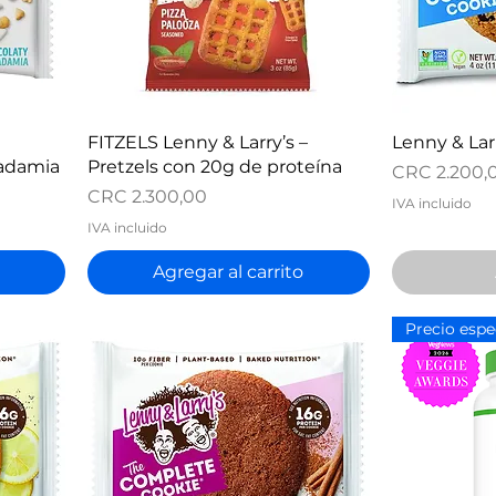
Vista rápida
V
FITZELS Lenny & Larry’s –
Lenny & Lar
cadamia
Pretzels con 20g de proteína
Precio
CRC 2.200,
Precio
CRC 2.300,00
IVA incluido
IVA incluido
Agregar al carrito
Precio espe