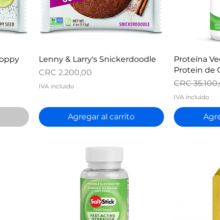
Vista rápida
V
Poppy
Lenny & Larry's Snickerdoodle
Proteína V
Protein de 
Precio
CRC 2.200,00
Precio
CRC 35.100
IVA incluido
IVA incluido
Agregar al carrito
Agre