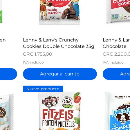
Vista rápida
V
 en
Lenny & Larry's Crunchy
Lenny & Lar
Cookies Double Chocolate 35g
Chocolate
Precio
Precio
CRC 1.755,00
CRC 2.200,
IVA incluido
IVA incluido
Agregar al carrito
Agre
Nuevo producto