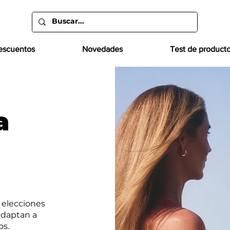
escuentos
Novedades
Test de product
a
 elecciones
adaptan a
os.