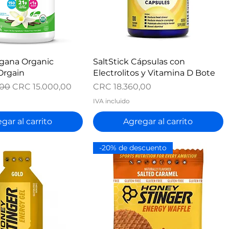
ista rápida
Vista rápida
egana Organic
SaltStick Cápsulas con
Orgain
Electrolitos y Vitamina D Bote
Precio de oferta
Precio
,00
CRC 15.000,00
CRC 18.360,00
IVA incluido
gar al carrito
Agregar al carrito
-20% de descuento