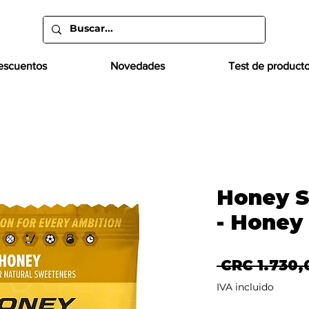
escuentos
Novedades
Test de product
Honey S
- Honey
 CRC 1.730,
IVA incluido