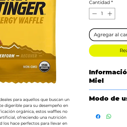
Cantidad
*
Agregar al car
Re
Informació
Miel
Miel / Porción ind
Modo de u
ideales para aquellos que buscan un
Tamaño de la porc
te digerible para su desempeño en
Porción por empa
Se puede consumir 
ificación orgánica, estos waffles no
entrenamiento.
tificial, ofreciendo una nutrición
Cantidad por
ad los hace perfectos para llevar en