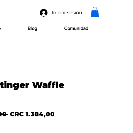
Iniciar sesión
o
Blog
Comunidad
tinger Waffle
Precio
Precio de oferta
00 
CRC 1.384,00