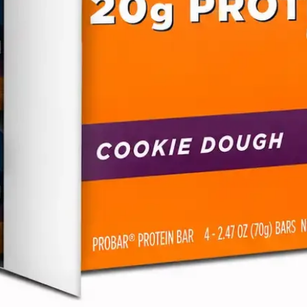
INDIVIDUAL
):
ORGÁNICA, ACE
JARABE DE AR
AZÚCAR ORGÁN
HUEVOS ORGÁN
ORGÁNICA, SAL
SOJA, EXTRAC
BICARBONATO 