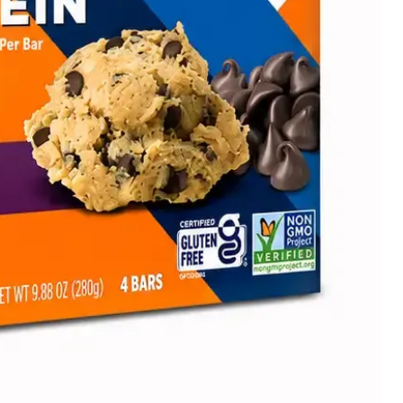
HARINA DE TRIGO
ITE DE PALMA ORGÁNICO,
ROZ INTEGRAL ORGÁNICO,
ICA, MIEL ORGÁNICA,
ICOS, HARINA DE SOJA
 MARINA, LECITINA DE
TO DE ARROZ ORGÁNICO,
DE SODIO.