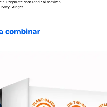
porci
cia. Preparate para rendir al máximo
 Honey Stinger.
Calorías 150
% Valor diario*
a combinar
Grasa total 7 g
Grasa Saturada
Grasas trans 0 
Colesterol 0 m
Sodio 55 mg
Carbohidratos
totales 19 g
Fibra dietética 1