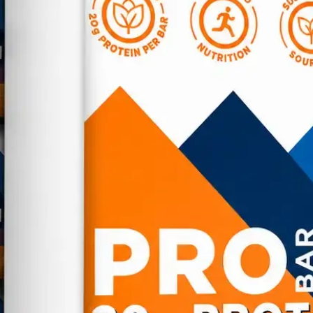
Azúcares 10 g
Proteína 1g​
Cafeína 0 mg
Potasio 30 mg
Calcio 10 mg
Hierro 0,5 mg
* Los valores por
una dieta de 2000 
pueden ser mayo
de sus necesidade
**Valor Diario (V
INGREDIENTES
STINGER (
MIE