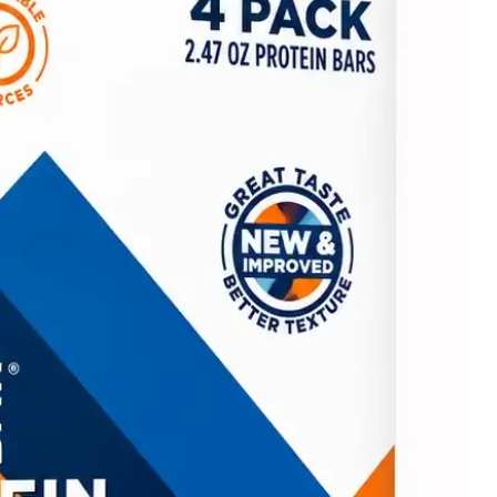
2 %
**
**
**
**
centuales diarios se basan en
calorías. Sus valores diarios
res o menores dependiendo
s calóricas.
D) no establecido
 PARA EL GOFRE HONEY
L/PORCIÓN