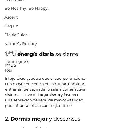
Be Healthy, Be Happy.
Ascent
Orgain
Pickle Juice
Nature’s Bounty
SaltStick
1. Tu 
energía diaria
 se siente 
Lemongrass
más
Tosi
El ejercicio ayuda a que el cuerpo funcione 
con mayor eficiencia en la rutina. Caminar, 
entrenar fuerza, nadar o salir a correr activa 
sistemas clave del organismo y favorece 
una sensación general de mayor vitalidad 
para afrontar el día con mejor ritmo.
2. 
Dormís mejor 
y descansás 