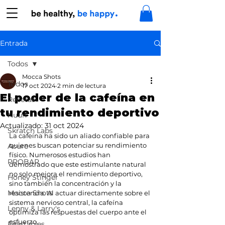
Entrada
Todos
Mocca Shots
Todos
17 oct 2024
2 min de lectura
El poder de la cafeína en
Recetas
tu rendimiento deportivo
Nuun
Actualizado:
31 oct 2024
Skratch Labs
La cafeína ha sido un aliado confiable para 
quienes buscan potenciar su rendimiento 
Acure
físico. Numerosos estudios han 
PROBAR
demostrado que este estimulante natural 
no solo mejora el rendimiento deportivo, 
Honey Stinger
sino también la concentración y la 
Mocca Shots
resistencia. Al actuar directamente sobre el 
sistema nervioso central, la cafeína 
Lenny & Larry's
optimiza las respuestas del cuerpo ante el 
esfuerzo.
Feastables