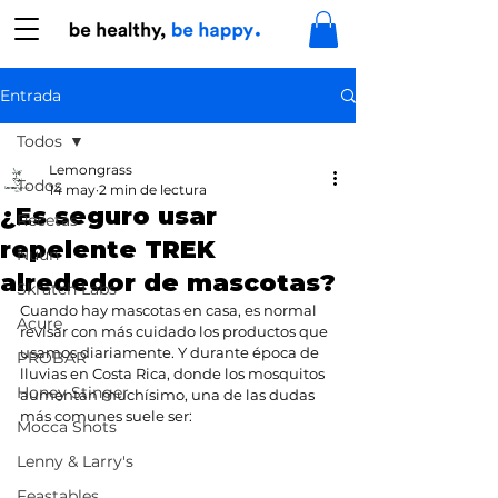
Entrada
Todos
Lemongrass
Todos
14 may
2 min de lectura
¿Es seguro usar
Recetas
repelente TREK
Nuun
alrededor de mascotas?
Skratch Labs
Cuando hay mascotas en casa, es normal 
Acure
revisar con más cuidado los productos que 
usamos diariamente. Y durante época de 
PROBAR
lluvias en Costa Rica, donde los mosquitos 
Honey Stinger
aumentan muchísimo, una de las dudas 
más comunes suele ser:
Mocca Shots
Lenny & Larry's
Feastables