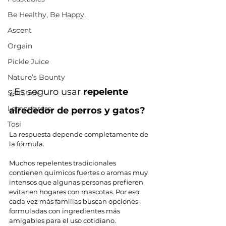
Be Healthy, Be Happy.
Ascent
Orgain
Pickle Juice
Nature’s Bounty
¿Es seguro usar 
repelente 
SaltStick
Lemongrass
alrededor de perros y gatos?
Tosi
La respuesta depende completamente de 
la fórmula.
Muchos repelentes tradicionales 
contienen químicos fuertes o aromas muy 
intensos que algunas personas prefieren 
evitar en hogares con mascotas. Por eso 
cada vez más familias buscan opciones 
formuladas con ingredientes más 
amigables para el uso cotidiano.