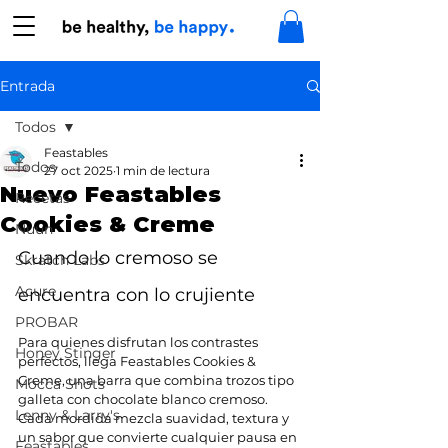
Entrada
Todos
Feastables
Todos
27 oct 2025
1 min de lectura
Nuevo Feastables
Recetas
Cookies & Creme
Nuun
Cuando lo cremoso se 
Skratch Labs
Acure
encuentra con lo crujiente
PROBAR
Para quienes disfrutan los contrastes 
Honey Stinger
perfectos, llega Feastables Cookies & 
Creme, una barra que combina trozos tipo 
Mocca Shots
galleta con chocolate blanco cremoso. 
Lenny & Larry's
Cada mordida mezcla suavidad, textura y 
un sabor que convierte cualquier pausa en 
Feastables