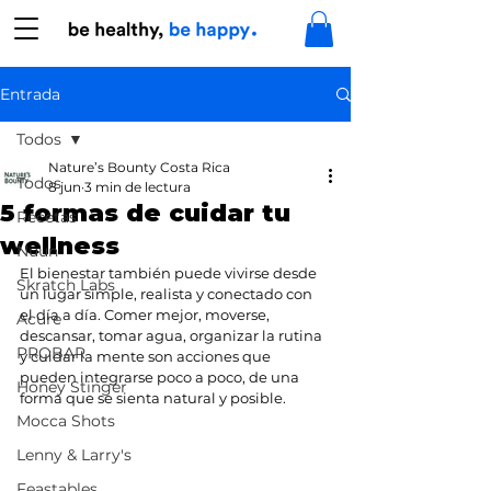
Entrada
Todos
Nature’s Bounty Costa Rica
Todos
8 jun
3 min de lectura
5 formas de cuidar tu
Recetas
wellness
Nuun
El bienestar también puede vivirse desde 
Skratch Labs
un lugar simple, realista y conectado con 
el día a día. Comer mejor, moverse, 
Acure
descansar, tomar agua, organizar la rutina 
PROBAR
y cuidar la mente son acciones que 
pueden integrarse poco a poco, de una 
Honey Stinger
forma que se sienta natural y posible.
Mocca Shots
Lenny & Larry's
Feastables