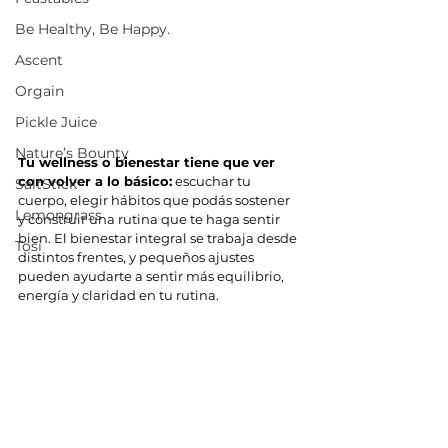
Be Healthy, Be Happy.
Ascent
Orgain
Pickle Juice
Nature’s Bounty
Tu wellness o bienestar tiene que ver 
con volver a lo básico:
 escuchar tu 
SaltStick
cuerpo, elegir hábitos que podás sostener 
Lemongrass
y construir una rutina que te haga sentir 
bien. El bienestar integral se trabaja desde 
Tosi
distintos frentes, y pequeños ajustes 
pueden ayudarte a sentir más equilibrio, 
energía y claridad en tu rutina.