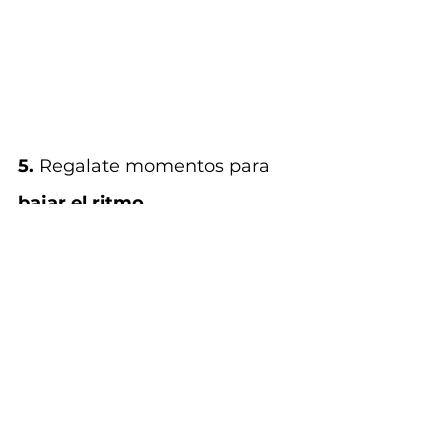
5.
 Regalate momentos para 
bajar el ritmo
En medio de las responsabilidades diarias, 
encontrar espacios para desconectarte y 
recargar energía también forma parte del 
bienestar. No siempre se trata de grandes 
cambios; a veces, unos minutos de pausa 
pueden marcar la diferencia.
Leer un libro, escuchar música, practicar 
respiración consciente, pasar tiempo al 
aire libre o simplemente disfrutar un 
momento de tranquilidad pueden 