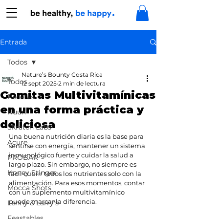
Entrada
Todos
Nature’s Bounty Costa Rica
Todos
12 sept 2025
2 min de lectura
Gomitas Multivitamínicas
Recetas
en una forma práctica y
Nuun
deliciosa
Skratch Labs
Una buena nutrición diaria es la base para 
Acure
sentirse con energía, mantener un sistema 
inmunológico fuerte y cuidar la salud a 
PROBAR
largo plazo. Sin embargo, no siempre es 
Honey Stinger
fácil cubrir todos los nutrientes solo con la 
alimentación. Para esos momentos, contar 
Mocca Shots
con un suplemento multivitamínico 
puede marcar la diferencia.
Lenny & Larry's
Feastables